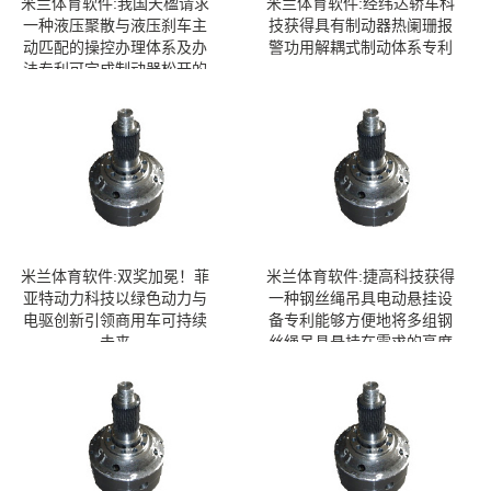
米兰体育软件:我国天楹请求
米兰体育软件:经纬达轿车科
一种液压聚散与液压刹车主
技获得具有制动器热阑珊报
动匹配的操控办理体系及办
警功用解耦式制动体系专利
法专利可完成制动器松开的
一起聚散器主动啮合的功用
米兰体育软件:双奖加冕！菲
米兰体育软件:捷高科技获得
亚特动力科技以绿色动力与
一种钢丝绳吊具电动悬挂设
电驱创新引领商用车可持续
备专利能够方便地将多组钢
未来
丝绳吊具悬挂在需求的高度