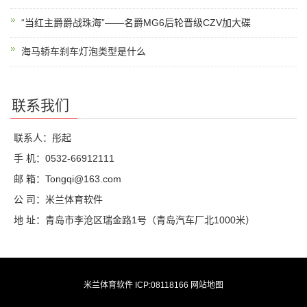
“当红主爵爵战珠海”——名爵MG6后轮晋级CZV加大碟
海马轿车刹车灯泡类型是什么
联系我们
联系人：彤起
手 机：0532-66912111
邮 箱：Tongqi@163.com
公 司：米兰体育软件
地 址：青岛市李沧区瑞金路1号（青岛汽车厂北1000米）
米兰体育软件 ICP:08118166
网站地图