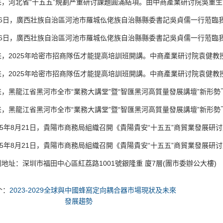
河北省“十五五”規劃严重研讨課題圓滿結項。由中商產業研讨院吳重生博
日，廣西壯族自治區河池市羅城仫佬族自治縣縣委書記吳貞儒一行蒞臨我院
日，廣西壯族自治區河池市羅城仫佬族自治縣縣委書記吳貞儒一行蒞臨我院
025年哈密市招商隊伍才能提高培訓班開講。中商產業研讨院袁健教授應
025年哈密市招商隊伍才能提高培訓班開講。中商產業研讨院袁健教授應
龍江省黑河市全市“業務大講堂”暨“智匯黑河高質量發展講壇”新形勢下
龍江省黑河市全市“業務大講堂”暨“智匯黑河高質量發展講壇”新形勢下
年8月21日，貴陽市商務局組織召開《貴陽貴安“十五五”商貿業發展研讨
年8月21日，貴陽市商務局組織召開《貴陽貴安“十五五”商貿業發展研讨
：深圳市福田中心區紅荔路1001號銀隆重 廈7層(團市委辦公大樓)
个：
2023-2029全球與中國蜂窩定向耦合器市場現狀及未來
發展趨勢