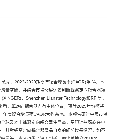
，2023-2029期間年復合增長率(CAGR)為 %。本
及增量空間，并結合市場發展远景判斷蜂窩定向耦合器領
R)、Shenzhen Lianstar Technology和RFI等，
來看，單定向耦合器占有主体位置，預計2029年份額將
29）年度復合增長率CAGR大約為 %。本報告研讨中國市場
的全球及本土蜂窩定向耦合器生產商，呈現這些廠商在中
外，針對蜂窩定向耦合器產品自身的細分增長情況，如不
銷量等，本文也做了深入剖析。歷史數據為2018至