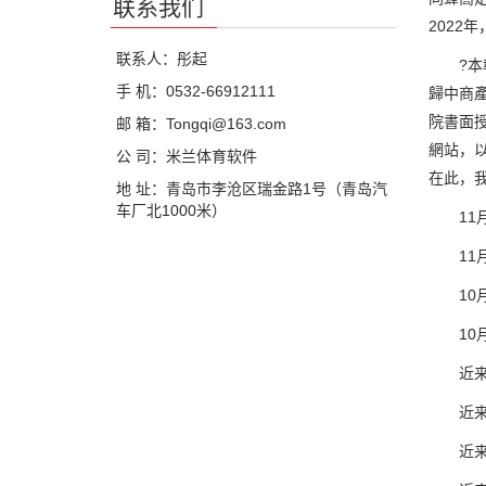
联系我们
2022
联系人：彤起
?本報
手 机：0532-66912111
歸中商
院書面
邮 箱：Tongqi@163.com
網站，
公 司：米兰体育软件
在此，
地 址：青岛市李沧区瑞金路1号（青岛汽
车厂北1000米）
11月
11月
10月
10月
近来，
近来，
近来，