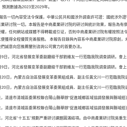
年，預測數據為2023至2029年。
告一切內容受法令保護，中華公民共和國涉外調查許可證：國統涉外證字第
產業研讨院一切。本報告是中商產業研讨院的研讨與統計效果，報告為有
授權，任何網站或媒體不得轉載或引证，否則中商產業研讨院有權按照法
以便獲得全程優質完善服務。 本報告目錄與內容系中商產業研讨院原創，
我們誠意向您推薦鑒別咨詢公司實力的首要办法。
9日，河北省發展变革委副廳級干部劉維友一行蒞臨我院调查調研。會上， 
9日，河北省發展变革委副廳級干部劉維友一行蒞臨我院调查調研。會上， 
20日，內蒙古自治區發展变革委黨組成員、副主任黃文川一行蒞臨我院调查
20日，內蒙古自治區發展变革委黨組成員、副主任黃文川一行蒞臨我院调查
清遠市清城區委黨校聯合陽山縣舉辦“促進城鄉區域協調發展與縣域經濟發
清遠市清城區委黨校聯合陽山縣舉辦“促進城鄉區域協調發展與縣域經濟發
河北省“十五五”規劃严重研讨課題圓滿結項。由中商產業研讨院吳重生博