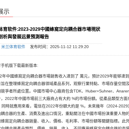
展示
体育软件:2023-2029中國蜂窩定向耦合器市場現狀
剖析與發展远景預測報告
：
米兰体育软件
发布时间：2025-11-12 11:29:20
手机版下载最新版本:
年中國蜂窩定向耦合器市場銷售收入達到了 萬元，預計2029年能够達到 萬元
目旨在整理蜂窩定向耦合器領域產品系列，观察行業特點、市場存量空間
爭者所處位置。中國市場中心廠商包含TDK、Huber+Suhner、Anaren (XINGE
，2022年中國市場前三大廠商占有大約 %的市場份額。從產品類型方面
。同時就應用來看，電信在2022年份額大約是 %，未來幾年（2024-20
向耦合器的生產、消費及進出口情況，重點關注在中國市場扮演重要人物
的蜂窩定向耦合器銷量、收入、價格、毛利率、市場份額等關鍵指標。此
定向耦合器產品類型、價格、銷量、收入，不同應用蜂窩定向耦合器的市場