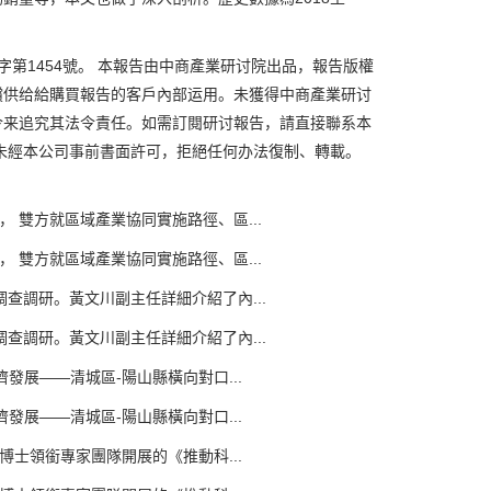
1454號。 本報告由中商產業研讨院出品，報告版權
償供给給購買報告的客戶內部运用。未獲得中商產業研讨
令来追究其法令責任。如需訂閱研讨報告，請直接聯系本
未經本公司事前書面許可，拒絕任何办法復制、轉載。
雙方就區域產業協同實施路徑、區...
雙方就區域產業協同實施路徑、區...
調研。黃文川副主任詳細介紹了內...
調研。黃文川副主任詳細介紹了內...
展——清城區-陽山縣橫向對口...
展——清城區-陽山縣橫向對口...
士領銜專家團隊開展的《推動科...