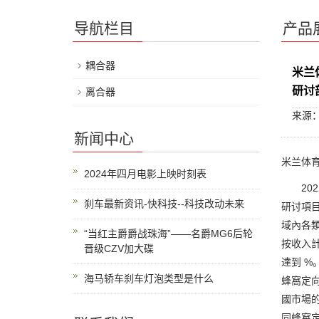
导航栏目
产品
耦合器
米兰
研讨
离合器
来源
新闻中心
米兰体育
2024年四月电影上映时刻表
2022
刹车最新资讯-快科技--科技改动未来
研讨項
域內各類競
“当红主爵爵战珠海”——名爵MG6后轮
按收入計
晋级CZV加大碟
達到 %
海马轿车刹车灯泡类型是什么
蜂窩定
國市場
同蜂窩