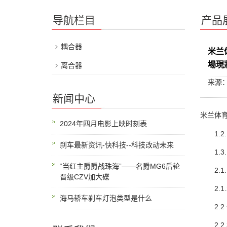
导航栏目
产品
耦合器
米兰
場現
离合器
来源
新闻中心
米兰体育
2024年四月电影上映时刻表
1.2.
刹车最新资讯-快科技--科技改动未来
1.3.1
“当红主爵爵战珠海”——名爵MG6后轮
2.1.
晋级CZV加大碟
2.1.
海马轿车刹车灯泡类型是什么
2.2 
2.2.