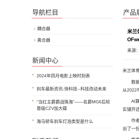
导航栏目
产品
耦合器
米兰
OFw
离合器
来源
新闻中心
米兰体育
2024年四月电影上映时刻表
数据显现
刹车最新资讯-快科技--科技改动未来
从202
AI算
“当红主爵爵战珠海”——名爵MG6后轮
晋级CZV加大碟
实铺开
作者 龚
海马轿车刹车灯泡类型是什么
出了一份