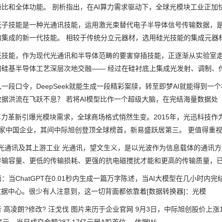
比和全体功能。 剖析指出，在AI算力需求驱动下，全球光模块工业正加快向
技能是一种光通讯技能，运用激光束替代电子半导体信号传输数据，是依
和集成的新一代技能。 相较于传统分立元器材，选用硅光技能的集成元器
能，作为现代光通讯和半导体范畴的要害穿插技能，正逐渐从实验室走
的硅基半导体工艺深层次地交融—— 经过在硅衬底上集成光发射、调制、
口令，DeepSeek就能生成一段精彩案牍，转至即梦AI就能得到一
据洪流在飞跃不息？ 若将AI模型比作一个超级大脑，在完结海量数据处
力革新引爆光模块需求，全球商场格式悄然生变。2015年，光迅科技作为
7家中国企业，其间中际旭创登顶全球榜首，新易盛跃居第三。 更值得重
光通讯及其上游工业 光通讯，望文生义，是以光波作为信息载体的通讯
传输容量、更低的传输损耗、更强的抗电磁搅扰才能和更高的传输质量，
ChatGPT在0.01秒内生成一篇万字陈述，当AI大模型在几小时内
数据中心。很少有人注意到，这一切背面都依靠着[数据转换器]：光模
凌朗?修改? 汪戈伐 图片来历于企业官网 9月3日，中际旭创股价上涨10