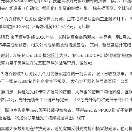
模块从800G迭代到1.6T，技能晋级对光模块器材的拼装、耦合、检
相关产线设备（自动化、智能化）出资的继续扩张。 稀有据预测，全球光
方乔修改? 汪戈伐 全球算力比赛，正在把光模块面向工业聚光灯下。 3月3
比增加60.25%；归母净利润107.97亿元，同比增
君 来历博望财经 2026年头，长时刻资金商场迎来一抹亮色。到1月3
25年度成绩预告，相关公司成绩遍及预增逾五成。 其间，新易盛估计完结
，A 股 Micro LED 概念接连大涨，“Micro LED CPO 替代
球算力巨子英伟达在光互联范畴的战略歪斜；微软Az
 方乔修改? 汪戈伐 几个月前低沉建仓的一批资金，眼下已收益颇丰。 
关于一家专心B端制作的企业并不常见。 发布会开释的信号很直接：公司
讯是一种经过光纤传输光信号的技能，大范围的使用于电信网络、互联
 剖析以为，光纤光缆全工业链布局完善，且空芯光纤等特种光纤研制和工
电宣告携手imec签署技能授权协议，获得imec iSiPP300 硅光子制程，该
 相容性，将加快联电硅光子技能发展蓝图。现在
器大多数都用在维护光源，避免背向反射光搅扰和损害激光源，也可抑