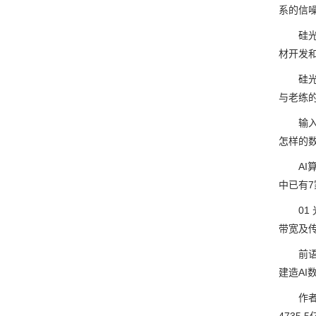
系的信噪
硅光子
材开发
硅光技
与老练
输入一段
怎样的数
AI算
中已有
01 
带宽及
前语：当
建造AI
作者 高