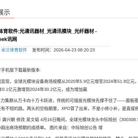
展示
体育软件:光通讯器材_光通讯模块_光纤器材 -
eek讯网
：
米兰体育软件
发布时间：2026-04-23 08:20:23
手机版下载最新版本:
，全球光模块设备商场规模从2020年5.9亿元增至2024年51.8亿元
2年0.1亿元激增到2024年30.2亿元，成为增加最
力集群从万卡向十万卡跃进，传统的可插拔光模块先撑不住了——面板密
还有不短的路。两头的空档期里，XPO冒了出来，不是小修小补，是直接
兴朝 修改 吴文韬 4月16日晚间，全球光模块龙头中际旭创（300308
超出商场预期的成绩单。 图片来自：中际旭创公告 增