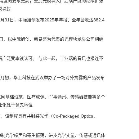
测精度的要求更高，叠加光模块大厂后续产能的继续扩张
模块封
1日，中际旭创发布2025年年报：全年营收达382.4
1日，以中际旭创、新易盛为代表的光模块龙头公司相继
铜缆”的逻辑广泛受本钱认可。 与此一起，工业端的音讯也接连不
3月初，华工科技在武汉举办了一场对外揭露的产品发布
网基础设施、医疗成像、军事通讯、传感器技能等多个
业化处于领先地位
制程具有共封装光学（Co-Packaged Optics，
制光学噪声和寄生振荡，进步光学丈量、传感或通讯体