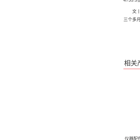
4735
文丨泰
三个多月
相关
仪器配