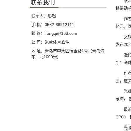
跟着光
联系我们
将带动
联系人：彤起
作者? 
手 机：0532-66912111
亿元，同
邮 箱：Tongqi@163.com
文钱眼
公 司：米兰体育软件
发布20
地 址：青岛市李沧区瑞金路1号（青岛汽
近段时刻
车厂北1000米）
断：全
作者?
会，这
光纤通
范畴。
最近，联
CPO）
光隔离