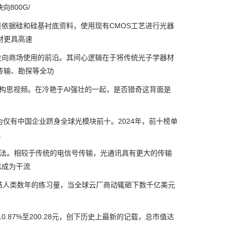
800G/
据硅和硅基衬底资料，使用现有CMOS工艺进行光器
材更具高速
向商场使用的前沿。其间心逻辑在于将传统光子学器材
传输、勘探等全功
个构思视频。在冷艳于AI强壮的一起，是否猎奇这背面是
仅有中国企业跻身全球光模块前十。2024年，前十榜单
视
方法。相较于传统的电信号传输，光通讯具有更大的传输
已成为干流
完结人类数年的练习量，当全球云厂商动辄砸下数千亿美元
.87%至200.28元，创下历史上最新的记载，总市值达