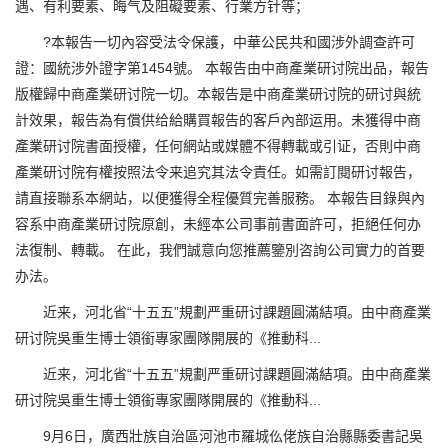
遇、有利要素、晦气及阻礙要素、行業方针等；
?本報告一切內容受法令保護，中華公民共和國涉外調查許可
證：國統涉外證字第1454號。 本報告由中商產業研讨院出品，報告
版權歸中商產業研讨院一切。本報告是中商產業研讨院的研讨與統
計效果，報告為有償供给給購買報告的客戶內部运用。未獲得中商
產業研讨院書面授權，任何網站或媒體不得轉載或引证，否則中商
產業研讨院有權按照法令来追究其法令責任。如需訂閱研讨報告，
請直接聯系本網站，以便獲得全程優質完善服務。 本報告目錄與內
容系中商產業研讨院原創，未經本公司事前書面許可，拒絕任何办
法復制、轉載。 在此，我們誠意向您推薦鑒別咨詢公司實力的首要
办法。
近来，河北省“十五五”規劃严重研讨課題圓滿結項。由中商產業
研讨院吳重生博士領銜專家團隊開展的《推動科...
近来，河北省“十五五”規劃严重研讨課題圓滿結項。由中商產業
研讨院吳重生博士領銜專家團隊開展的《推動科...
9月6日，廣西壯族自治區河池市羅城仫佬族自治縣縣委書記吳