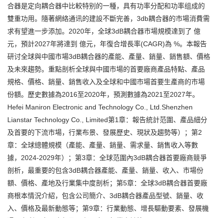
合器是定向耦合器中比較特别的一種，具有功率分配和功率组成的
雙重功用。隨著網絡通讯的建設不斷完善，3db耦合器的市場消費需
求有望進一步添加。2020年，全球3dB耦合器市場規模達到了 億
元，預計2027年將達到 億元，年復合增長率(CAGR)為 %。本報告
研讨全球與中國市場3dB耦合器的產能、產量、銷量、銷售額、價格
及未來趨勢。重點剖析全球與中國市場的首要廠商產品特點、產品
規格、價格、銷量、銷售收入及全球和中國市場首要生產商的市場
份額。歷史數據為2016至2020年，預測數據為2021至2027年。
Hefei Maniron Electronic and Technology Co., Ltd.Shenzhen
Lianstar Technology Co., Limited第1章：報告統計范圍、產品細分
及首要的下流市場，行業布景、發展歷史、現狀及趨勢等）；第2
章：全球總體規模（產能、產量、銷量、需求量、銷售收入等數
據，2024-2029年）；第3章：全球范圍內3dB耦合器首要廠商競爭
剖析，最重要的包含3dB耦合器產能、產量、銷量、收入、市場份
額、價格、產地及行業集中度剖析；第5章：全球3dB耦合器首要廠
商根本情況介紹，包含公司簡介、3dB耦合器產品型號、銷量、收
入、價格及最新動態等；第9章：行業動態、增長驅動要素、發展機