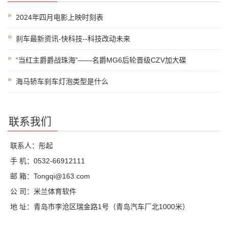
2024年四月电影上映时刻表
刹车最新资讯-快科技--科技改动未来
“当红主爵爵战珠海”——名爵MG6后轮晋级CZV加大碟
海马轿车刹车灯泡类型是什么
联系我们
联系人：彤起
手 机：0532-66912111
邮 箱：Tongqi@163.com
公 司：米兰体育软件
地 址：青岛市李沧区瑞金路1号（青岛汽车厂北1000米）